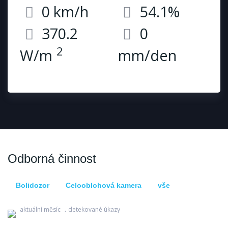
0 km/h
54.1%
370.2
0
2
W/m
mm/den
Odborná činnost
Bolidozor
Celooblohová kamera
vše
Bolidozor
aktuální měsíc
detekované úkazy
Celooblohová kamera