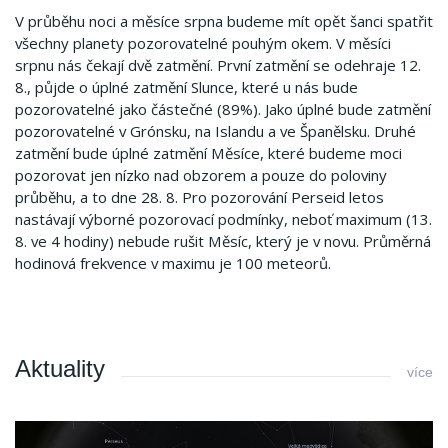
V průběhu noci a měsíce srpna budeme mít opět šanci spatřit
všechny planety pozorovatelné pouhým okem. V měsíci
srpnu nás čekají dvě zatmění. První zatmění se odehraje 12.
8., půjde o úplné zatmění Slunce, které u nás bude
pozorovatelné jako částečné (89%). Jako úplné bude zatmění
pozorovatelné v Grónsku, na Islandu a ve Španělsku. Druhé
zatmění bude úplné zatmění Měsíce, které budeme moci
pozorovat jen nízko nad obzorem a pouze do poloviny
průběhu, a to dne 28. 8. Pro pozorování Perseid letos
nastávají výborné pozorovací podmínky, neboť maximum (13.
8. ve 4 hodiny) nebude rušit Měsíc, který je v novu. Průměrná
hodinová frekvence v maximu je 100 meteorů.
Aktuality
více